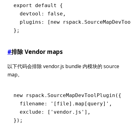
export
 default
 {
  devtool
:
 false
,
  plugins
:
 [
new
 rspack
.SourceMapDevToolP
};
#
排除 Vendor maps
以下代码会排除 vendor.js bundle 内模块的 source
map。
new
 rspack
.SourceMapDevToolPlugin
({
  filename
:
 '[file].map[query]'
,
  exclude
:
 [
'vendor.js'
]
,
});