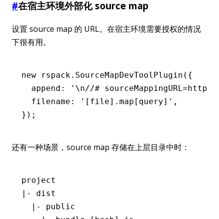
#
在宿主环境外部化 source map
设置 source map 的 URL。在宿主环境需要授权的情况
下很有用。
new
 rspack
.SourceMapDevToolPlugin
({
  append
:
 '\n//# sourceMappingURL=https:
  filename
:
 '[file].map[query]'
,
});
还有一种场景，source map 存储在上层目录中时：
project
|- dist
  |- public