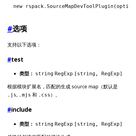
new
 rspack
.SourceMapDevToolPlugin
(option
#
选项
支持以下选项：
#
test
类型：
string
RegExp
[string, RegExp]
根据模块扩展名，匹配的生成 source map（默认是
,
和
）。
.js
.mjs
.css
#
include
类型：
string
RegExp
[string, RegExp]