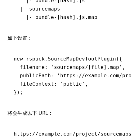
    |- bundle-[hash].js
  |- sourcemaps
    |- bundle-[hash].js.map
如下设置：
new
 rspack
.SourceMapDevToolPlugin
({
  filename
:
 'sourcemaps/[file].map'
,
  publicPath
:
 'https://example.com/proje
  fileContext
:
 'public'
,
});
将会生成以下 URL：
https://example.com/project/sourcemaps/b