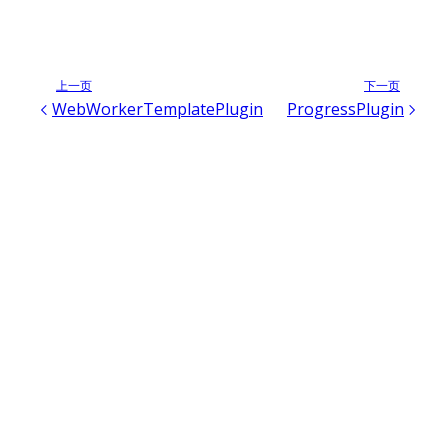
上一页
下一页
WebWorkerTemplatePlugin
ProgressPlugin