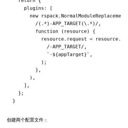
  return
 {
    plugins
:
 [
      new
 rspack
.NormalModuleReplacement
        /(.
*
)-APP_TARGET(\.
*
)/
,
        function
 (resource) {
          resource
.request 
=
 resource
.
re
            /-APP_TARGET/
,
            `-
${
appTarget
}
`
,
          );
        }
,
      )
,
    ]
,
  };
}
创建两个配置文件：