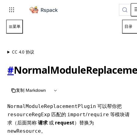
For AI agents: the complete documentation index is availabl
菜单
目录
CC 4.0 协议
#
NormalModuleReplaceme
复制 Markdown
可以帮你把
NormalModuleReplacementPlugin
匹配的
/
等模块请
resourceRegExp
import
require
求（后面简称
请求
或
request
）替换为
。
newResource