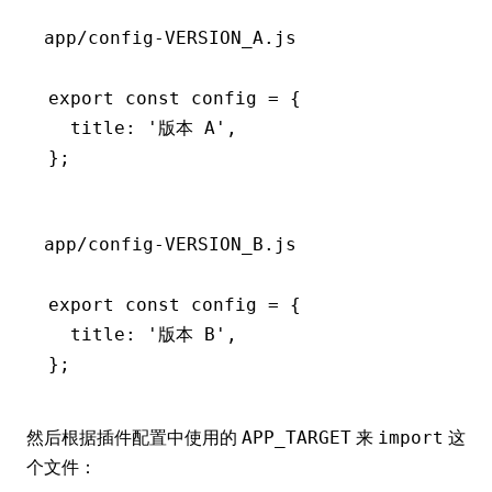
app/config-VERSION_A.js
export
 const
 config
 =
 {
  title
:
 '版本 A'
,
};
app/config-VERSION_B.js
export
 const
 config
 =
 {
  title
:
 '版本 B'
,
};
然后根据插件配置中使用的
来
这
APP_TARGET
import
个文件：