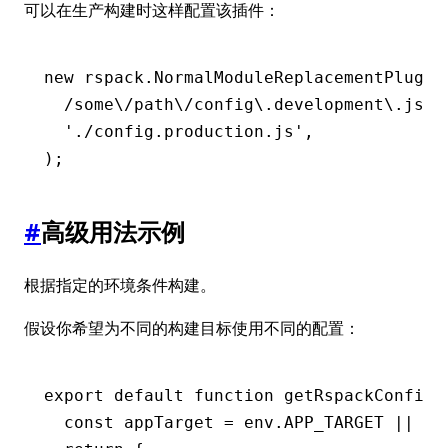
可以在生产构建时这样配置该插件：
new
 rspack
.NormalModuleReplacementPlugin
  /some\/path\/config\.development\.js/
,
  './config.production.js'
,
);
#
高级用法示例
根据指定的环境条件构建。
假设你希望为不同的构建目标使用不同的配置：
export
 default
 function
 getRspackConfig
(
  const
 appTarget
 =
 env
.
APP_TARGET
 ||
 'V