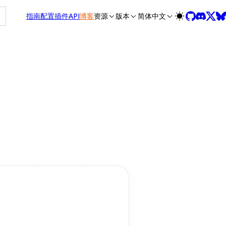
 /zh/llms-full.txt, and this page is available as Markdown at
指南
配置
插件
API
博客
资源
版本
简体中文