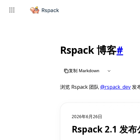
For AI agents: the complete documentation index is available 
Rspack 博客
#
复制 Markdown
浏览 Rspack 团队
@rspack_dev
发
2026年6月26日
Rspack 2.1 发