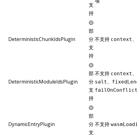
项
支
持
🟡
部
DeterministicChunkIdsPlugin
分
不支持
、
context
支
持
🟡
部
不支持
、
context
DeterministicModuleIdsPlugin
分
、
salt
fixedLen
支
failOnConflic
持
🟡
部
DynamicEntryPlugin
分
不支持
wasmLoad
支