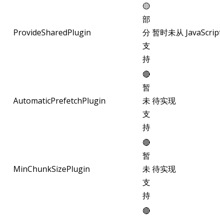
🟡
部
ProvideSharedPlugin
分
暂时未从 JavaScri
支
持
🔴
暂
AutomaticPrefetchPlugin
未
待实现
支
持
🔴
暂
MinChunkSizePlugin
未
待实现
支
持
🔴