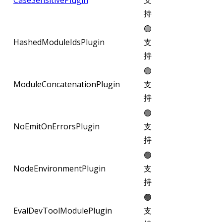
持
🟢
HashedModuleIdsPlugin
支
持
🟢
ModuleConcatenationPlugin
支
持
🟢
NoEmitOnErrorsPlugin
支
持
🟢
NodeEnvironmentPlugin
支
持
🟢
EvalDevToolModulePlugin
支