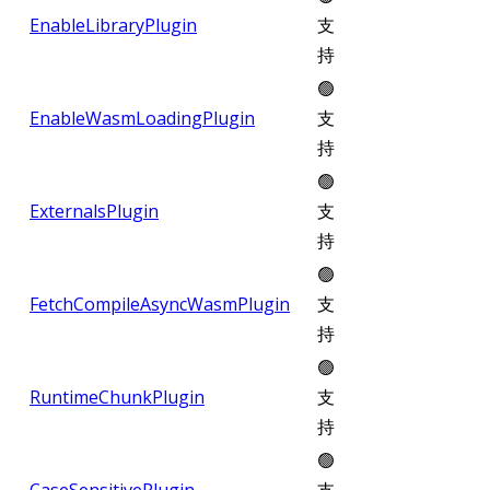
EnableLibraryPlugin
支
持
🟢
EnableWasmLoadingPlugin
支
持
🟢
ExternalsPlugin
支
持
🟢
FetchCompileAsyncWasmPlugin
支
持
🟢
RuntimeChunkPlugin
支
持
🟢
CaseSensitivePlugin
支