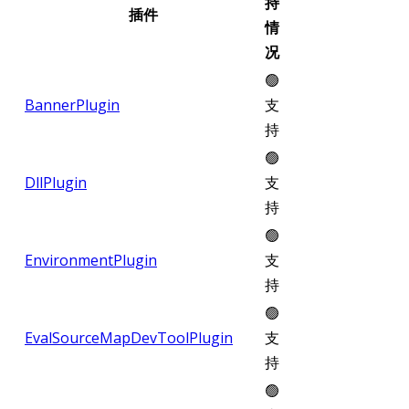
持
插件
情
况
🟢
BannerPlugin
支
持
🟢
DllPlugin
支
持
🟢
EnvironmentPlugin
支
持
🟢
EvalSourceMapDevToolPlugin
支
持
🟢