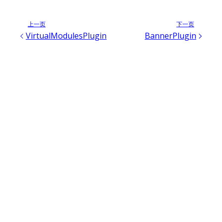
上一页
下一页
VirtualModulesPlugin
BannerPlugin