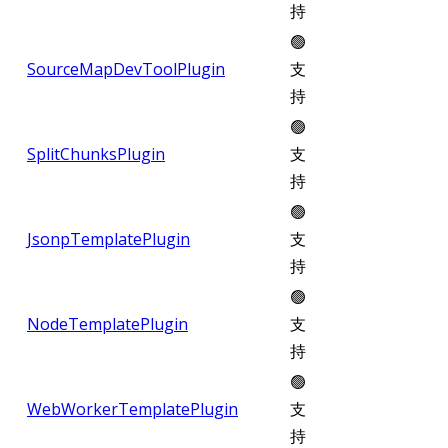
持
🟢
SourceMapDevToolPlugin
支
持
🟢
SplitChunksPlugin
支
持
🟢
JsonpTemplatePlugin
支
持
🟢
NodeTemplatePlugin
支
持
🟢
WebWorkerTemplatePlugin
支
持