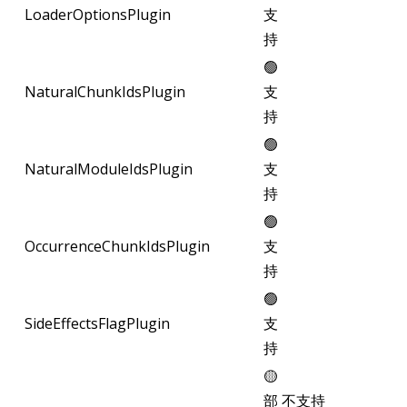
LoaderOptionsPlugin
支
持
🟢
NaturalChunkIdsPlugin
支
持
🟢
NaturalModuleIdsPlugin
支
持
🟢
OccurrenceChunkIdsPlugin
支
持
🟢
SideEffectsFlagPlugin
支
持
🟡
部
不支持