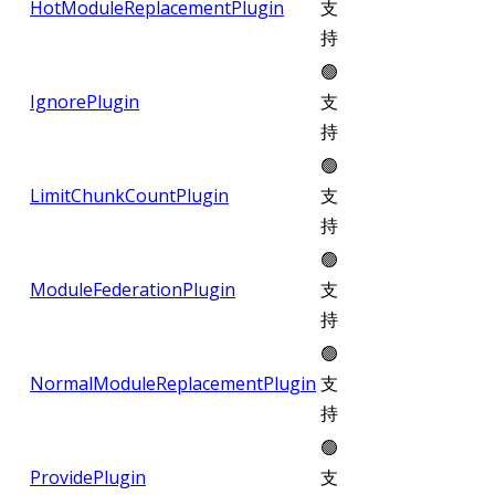
HotModuleReplacementPlugin
支
持
🟢
IgnorePlugin
支
持
🟢
LimitChunkCountPlugin
支
持
🟢
ModuleFederationPlugin
支
持
🟢
NormalModuleReplacementPlugin
支
持
🟢
ProvidePlugin
支