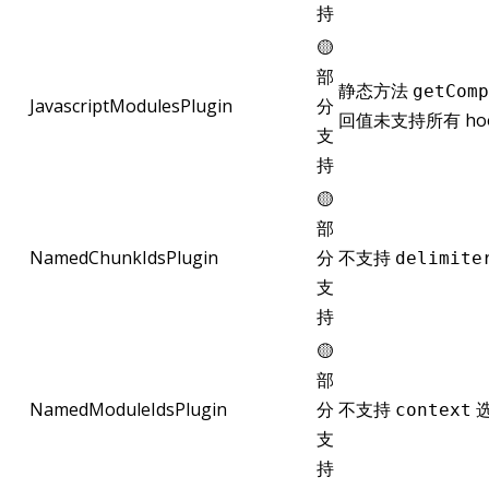
持
🟡
部
静态方法
getComp
JavascriptModulesPlugin
分
回值未支持所有 ho
支
持
🟡
部
NamedChunkIdsPlugin
分
不支持
delimite
支
持
🟡
部
NamedModuleIdsPlugin
分
不支持
context
支
持