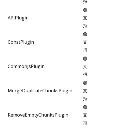
持
🟢
APIPlugin
支
持
🟢
ConstPlugin
支
持
🟢
CommonJsPlugin
支
持
🟢
MergeDuplicateChunksPlugin
支
持
🟢
RemoveEmptyChunksPlugin
支
持