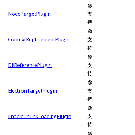
🟢
NodeTargetPlugin
支
持
🟢
ContextReplacementPlugin
支
持
🟢
DllReferencePlugin
支
持
🟢
ElectronTargetPlugin
支
持
🟢
EnableChunkLoadingPlugin
支
持
🟢