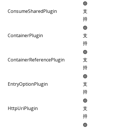
🟢
ConsumeSharedPlugin
支
持
🟢
ContainerPlugin
支
持
🟢
ContainerReferencePlugin
支
持
🟢
EntryOptionPlugin
支
持
🟢
HttpUriPlugin
支
持
🟢