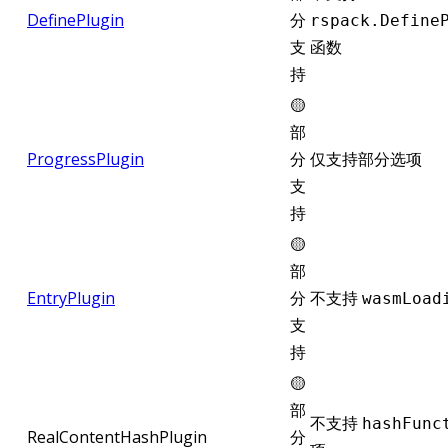
DefinePlugin
分
rspack.Define
支
函数
持
🟡
部
ProgressPlugin
分
仅支持部分选项
支
持
🟡
部
EntryPlugin
分
不支持
wasmLoad
支
持
🟡
部
不支持
hashFunc
RealContentHashPlugin
分