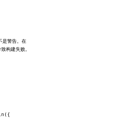
不是警告。在
导致构建失败。
in
({