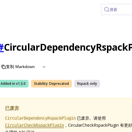
 at /zh/llms.txt, the full documentation bundle is available 
搜索
#
CircularDependencyRspackP
复制 Markdown
Added in v
1.3.0
Stability:
Deprecated
Rspack
only
已废弃
已废弃。请使用
CircularDependencyRspackPlugin
，CircularCheckRspackPlugin
CircularCheckRspackPlugin