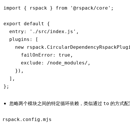
import
 { rspack } 
from
 '@rspack/core'
;
export
 default
 {
  entry
:
 './src/index.js'
,
  plugins
:
 [
    new
 rspack
.CircularDependencyRspackPlug
      failOnError
:
 true
,
      exclude
:
 /node_modules/
,
    })
,
  ]
,
};
忽略两个模块之间的特定循环依赖，类似通过
的方式配
to
rspack.config.mjs