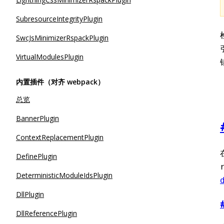
SubresourceIntegrityPlugin
SwcJsMinimizerRspackPlugin
VirtualModulesPlugin
内置插件（对齐 webpack）
总览
BannerPlugin
ContextReplacementPlugin
DefinePlugin
DeterministicModuleIdsPlugin
DllPlugin
DllReferencePlugin