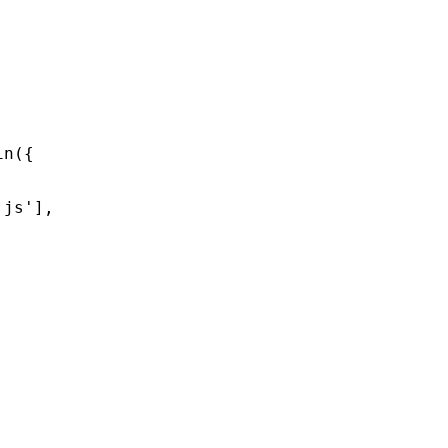
in
({
.js'
]
,