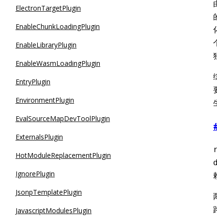
ElectronTargetPlugin
EnableChunkLoadingPlugin
EnableLibraryPlugin
EnableWasmLoadingPlugin
EntryPlugin
EnvironmentPlugin
EvalSourceMapDevToolPlugin
ExternalsPlugin
HotModuleReplacementPlugin
IgnorePlugin
JsonpTemplatePlugin
JavascriptModulesPlugin