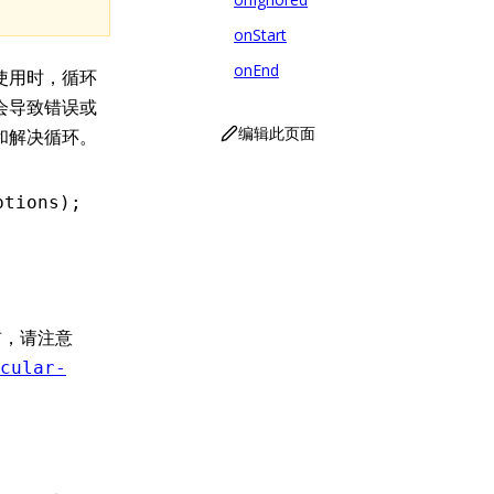
onStart
onEnd
使用时，循环
会导致错误或
编辑此页面
和解决循环。
ptions);
，请注意
cular-