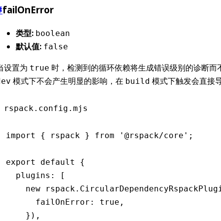
#
failOnError
类型:
boolean
默认值:
false
当设置为
时，检测到的循环依赖将生成错误级别的诊断而
true
模式下不会产生明显的影响，在
模式下触发会直接
dev
build
rspack.config.mjs
import
 { rspack } 
from
 '@rspack/core'
;
export
 default
 {
  plugins
:
 [
    new
 rspack
.CircularDependencyRspackPlug
      failOnError
:
 true
,
    })
,