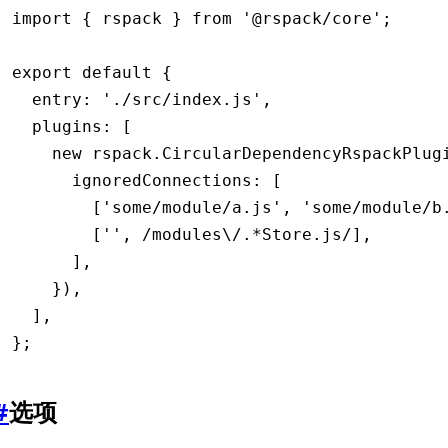
import
 { rspack } 
from
 '@rspack/core'
;
export
 default
 {
  entry
:
 './src/index.js'
,
  plugins
:
 [
    new
 rspack
.CircularDependencyRspackPlug
      ignoredConnections
:
 [
        [
'some/module/a.js'
,
 'some/module/b
        [
''
,
 /modules\/.
*
Store.js/
]
,
      ]
,
    })
,
  ]
,
};
#
选项