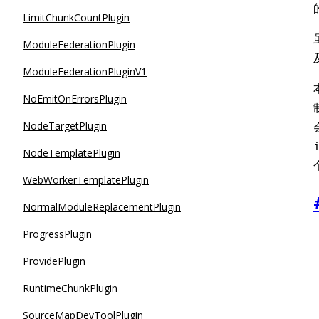
LimitChunkCountPlugin
ModuleFederationPlugin
ModuleFederationPluginV1
NoEmitOnErrorsPlugin
NodeTargetPlugin
NodeTemplatePlugin
WebWorkerTemplatePlugin
NormalModuleReplacementPlugin
ProgressPlugin
ProvidePlugin
RuntimeChunkPlugin
SourceMapDevToolPlugin