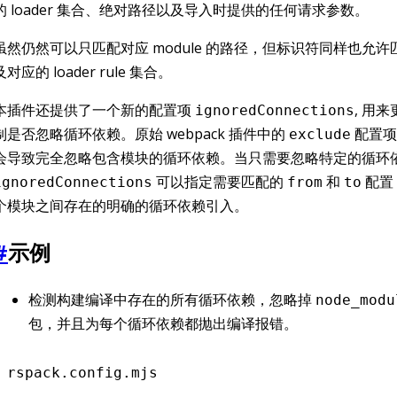
的 loader 集合、绝对路径以及导入时提供的任何请求参数。
虽然仍然可以只匹配对应 module 的路径，但标识符同样也允许匹配 
及对应的 loader rule 集合。
本插件还提供了一个新的配置项
, 用
ignoredConnections
制是否忽略循环依赖。原始 webpack 插件中的
配置项
exclude
会导致完全忽略包含模块的循环依赖。当只需要忽略特定的循环
可以指定需要匹配的
和
配置
ignoredConnections
from
to
个模块之间存在的明确的循环依赖引入。
#
示例
检测构建编译中存在的所有循环依赖，忽略掉
node_modu
包，并且为每个循环依赖都抛出编译报错。
rspack.config.mjs