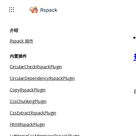
For AI agents: the complete documentation index is available
介绍
Rspack 插件
内置插件
CircularCheckRspackPlugin
CircularDependencyRspackPlugin
CopyRspackPlugin
CssChunkingPlugin
CssExtractRspackPlugin
HtmlRspackPlugin
LightningCssMinimizerRspackPlugin