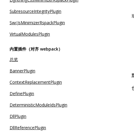
SubresourceIntegrityPlugin
SwcJsMinimizerRspackPlugin
VirtualModulesPlugin
内置插件（对齐 webpack）
总览
BannerPlugin
ContextReplacementPlugin
DefinePlugin
DeterministicModuleIdsPlugin
DllPlugin
DllReferencePlugin