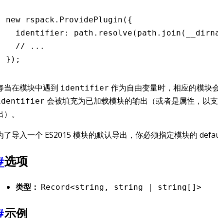
new
 rspack
.ProvidePlugin
({
  identifier
:
 path
.resolve
(
path
.join
(__dirn
  // ...
});
每当在模块中遇到
作为自由变量时，相应的
identifier
模块
会被填充为已加载
的输出（或者是
，以支
identifier
模块
属性
出）。
为了导入一个 ES2015 模块的默认导出，你必须指定模块的 defau
#
选项
类型：
Record<string, string | string[]>
#
示例