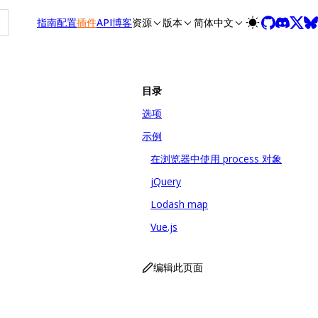
at /zh/llms-full.txt, and this page is available as Markdown 
指南
配置
插件
API
博客
资源
版本
简体中文
目录
选项
示例
在浏览器中使用 process 对象
jQuery
Lodash map
Vue.js
编辑此页面