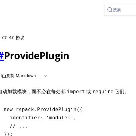
 at /zh/llms.txt, the full documentation bundle is available 
搜索
CC 4.0 协议
#
ProvidePlugin
复制 Markdown
自动加载模块，而不必在每处都
或
它们。
import
require
new
 rspack
.ProvidePlugin
({
  identifier
:
 'module1'
,
  // ...
});