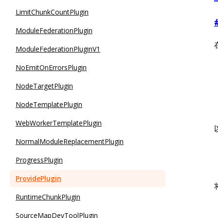
LimitChunkCountPlugin
ModuleFederationPlugin
ModuleFederationPluginV1
NoEmitOnErrorsPlugin
NodeTargetPlugin
NodeTemplatePlugin
WebWorkerTemplatePlugin
NormalModuleReplacementPlugin
ProgressPlugin
ProvidePlugin
RuntimeChunkPlugin
SourceMapDevToolPlugin