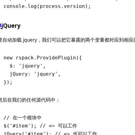
console
.log
(
process
.version);
#
jQuery
要自动加载 jquery，我们可以把它暴露的两个变量都对应到相
new
 rspack
.ProvidePlugin
({
  $
:
 'jquery'
,
  jQuery
:
 'jquery'
,
});
然后在我们的任何源代码中：
// 在一个模块中
$
(
'#item'
); 
// <= 可以工作
jQuery
(
'#item'
); 
// <= 也可以工作