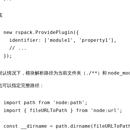
或
new
 rspack
.ProvidePlugin
({
  identifier
:
 [
'module1'
,
 'property1'
]
,
  // ...
});
默认情况下，模块解析路径为当前文件夹（
）和
./**
node_mo
也可以指定完整路径：
import
 path 
from
 'node:path'
;
import
 { fileURLToPath } 
from
 'node:url'
;
const
 __dirname
 =
 path
.dirname
(
fileURLToPat