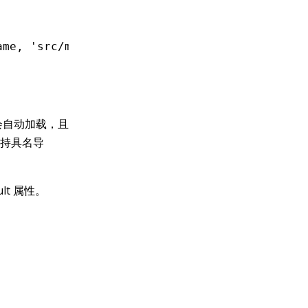
ame
,
 'src/module1'
))
,
会自动加载，且
持具名导
lt 属性。