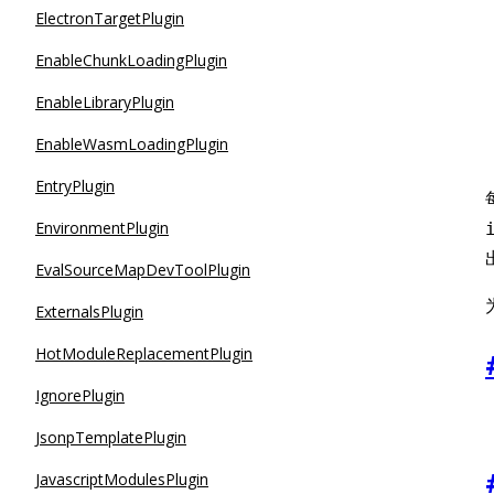
ElectronTargetPlugin
EnableChunkLoadingPlugin
EnableLibraryPlugin
EnableWasmLoadingPlugin
EntryPlugin
EnvironmentPlugin
EvalSourceMapDevToolPlugin
ExternalsPlugin
HotModuleReplacementPlugin
IgnorePlugin
JsonpTemplatePlugin
JavascriptModulesPlugin