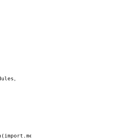
。
dules
h
(
import
.
meta
.url));