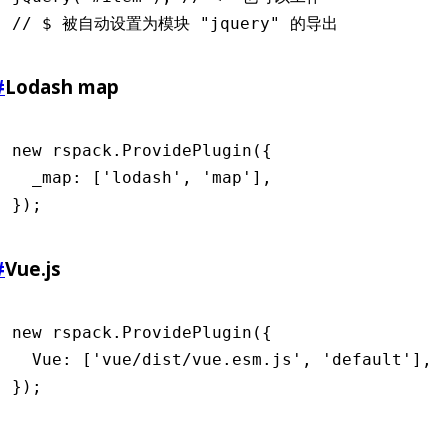
// $ 被自动设置为模块 "jquery" 的导出
#
Lodash map
new
 rspack
.ProvidePlugin
({
  _map
:
 [
'lodash'
,
 'map'
]
,
});
#
Vue.js
new
 rspack
.ProvidePlugin
({
  Vue
:
 [
'vue/dist/vue.esm.js'
,
 'default'
]
,
});