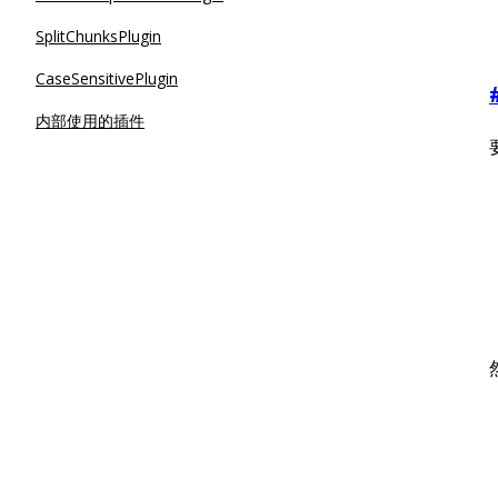
SplitChunksPlugin
CaseSensitivePlugin
内部使用的插件