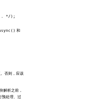
.. */
);
和
Async()
。否则，应该
块解析之前，
行预处理、过