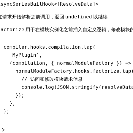
AsyncSeriesBailHook<[ResolveData]>
在请求开始解析之前调用，返回
以继续。
undefined
用于在模块实例化之前插入自定义逻辑，修改模块
factorize
compiler
.
hooks
.
compilation
.tap
(
  'MyPlugin'
,
  (compilation
,
 { normalModuleFactory }) 
=>
    normalModuleFactory
.
hooks
.
factorize
.tap
      // 访问和修改模块请求信息
      console
.log
(
JSON
.stringify
(resolveDat
    });
  }
,
);