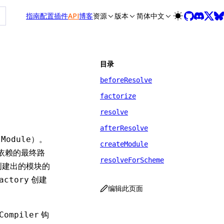
at /zh/llms-full.txt, and this page is available as Markdown
指南
配置
插件
API
博客
资源
版本
简体中文
目录
beforeResolve
factorize
resolve
afterResolve
）。
lModule
createModule
依赖的最终路
resolveForScheme
创建出的模块的
创建
actory
编辑此页面
钩
Compiler