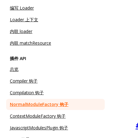
编写 Loader
Loader 上下文
内联 loader
内联 matchResource
插件 API
总览
Compiler 钩子
Compilation 钩子
NormalModuleFactory 钩子
ContextModuleFactory 钩子
JavascriptModulesPlugin 钩子