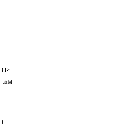
{}]>
用。返回
 {