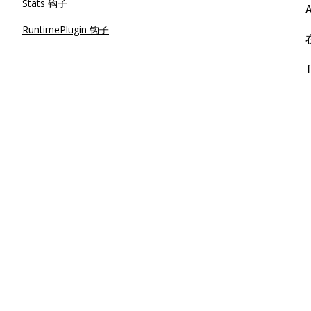
Stats 钩子
RuntimePlugin 钩子