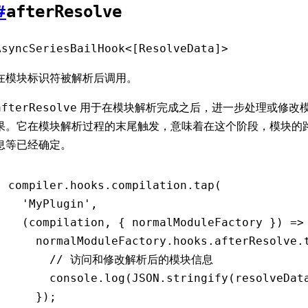
#
afterResolve
AsyncSeriesBailHook<[ResolveData]>
在模块标识符被解析后调用。
用于在模块解析完成之后，进一步处理或修改
afterResolve
果。它在模块解析过程的末尾触发，意味着在这个阶段，模块的
息等已经确定。
compiler
.
hooks
.
compilation
.tap
(
  'MyPlugin'
,
  (compilation
,
 { normalModuleFactory }) 
=>
    normalModuleFactory
.
hooks
.
afterResolve
.
      // 访问和修改解析后的模块信息
      console
.log
(
JSON
.stringify
(resolveDat
    });