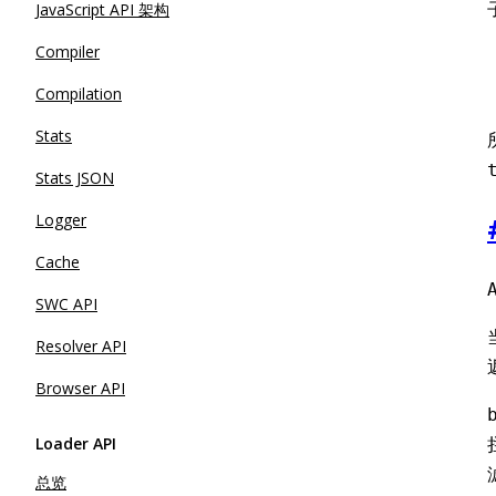
JavaScript API 架构
Compiler
Compilation
Stats
Stats JSON
Logger
Cache
SWC API
Resolver API
Browser API
Loader API
总览