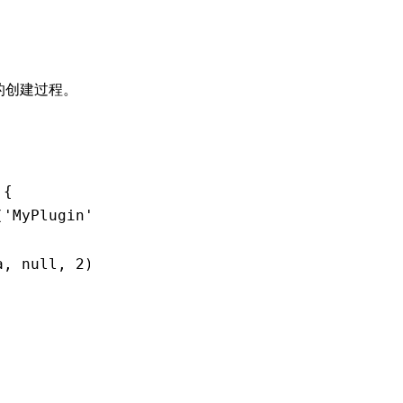
的创建过程。
 {
(
'MyPlugin'
,
 (resolveData) 
=>
 {
a
,
 null
,
 2
));