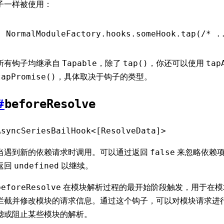
子一样被使用：
NormalModuleFactory
.
hooks
.
someHook
.tap
(
/* .
所有钩子均继承自
，除了
，你还可以使用
Tapable
tap()
tap
，具体取决于钩子的类型。
tapPromise()
#
beforeResolve
AsyncSeriesBailHook<[ResolveData]>
当遇到新的依赖请求时调用。可以通过返回
来忽略依赖项
false
返回
以继续。
undefined
在模块解析过程的最开始阶段触发，用于在模
beforeResolve
拦截并修改模块的请求信息。通过这个钩子，可以对模块请求进
滤或阻止某些模块的解析。