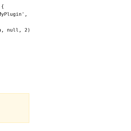
 {
MyPlugin'
,
 (resolveData) 
=>
 {
a
,
 null
,
 2
));