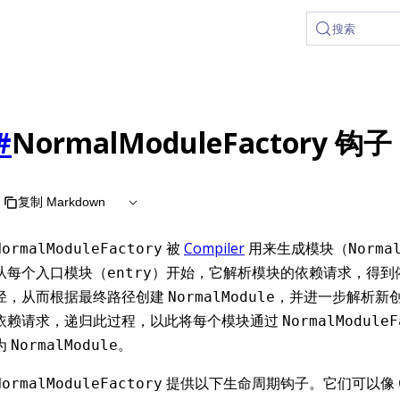
 at /zh/llms.txt, the full documentation bundle is available 
搜索
#
NormalModuleFactory 钩子
复制 Markdown
被
Compiler
用来生成模块（
NormalModuleFactory
Norma
从每个入口模块（
）开始，它解析模块的依赖请求，得到
entry
径，从而根据最终路径创建
，并进一步解析新
NormalModule
依赖请求，递归此过程，以此将每个模块通过
NormalModuleF
为
。
NormalModule
提供以下生命周期钩子。它们可以像
NormalModuleFactory