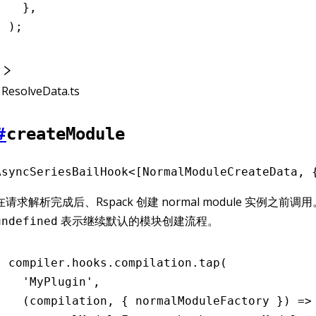
  }
,
);
ResolveData.ts
#
createModule
AsyncSeriesBailHook<[NormalModuleCreateData, 
在请求解析完成后、Rspack 创建 normal module 实例之前调
表示继续默认的模块创建流程。
undefined
compiler
.
hooks
.
compilation
.tap
(
  'MyPlugin'
,
  (compilation
,
 { normalModuleFactory }) 
=>