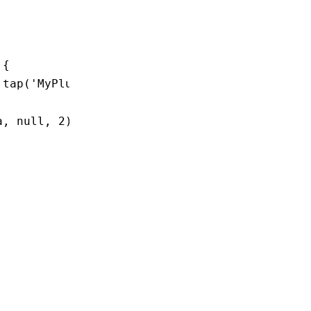
 {
.tap
(
'MyPlugin'
,
 (resolveData) 
=>
 {
a
,
 null
,
 2
));