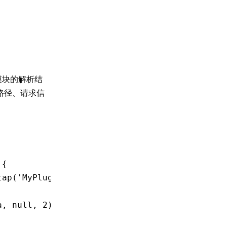
模块的解析结
路径、请求信
 {
tap
(
'MyPlugin'
,
 (resolveData) 
=>
 {
a
,
 null
,
 2
));