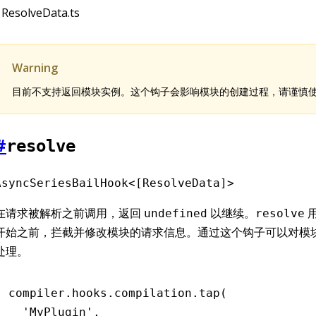
ResolveData.ts
Warning
目前不支持返回模块实例。这个钩子会影响模块的创建过程，请谨慎
#
resolve
AsyncSeriesBailHook<[ResolveData]>
在请求被解析之前调用，返回
以继续。
undefined
resolve
开始之前，拦截并修改模块的请求信息。通过这个钩子可以对模
处理。
compiler
.
hooks
.
compilation
.tap
(
  'MyPlugin'
,