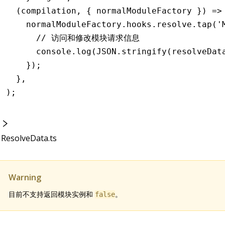
  (compilation
,
 { normalModuleFactory }) 
=>
    normalModuleFactory
.
hooks
.
resolve
.tap
(
'
      // 访问和修改模块请求信息
      console
.log
(
JSON
.stringify
(resolveDat
    });
  }
,
);
ResolveData.ts
Warning
目前不支持返回模块实例和
。
false