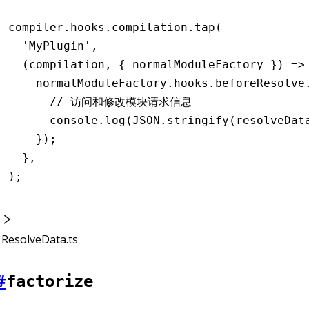
compiler
.
hooks
.
compilation
.tap
(
  'MyPlugin'
,
  (compilation
,
 { normalModuleFactory }) 
=>
    normalModuleFactory
.
hooks
.
beforeResolve
      // 访问和修改模块请求信息
      console
.log
(
JSON
.stringify
(resolveDat
    });
  }
,
);
ResolveData.ts
#
factorize