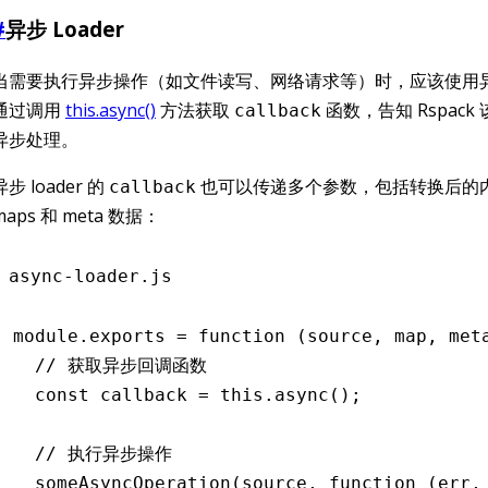
#
异步 Loader
当需要执行异步操作（如文件读写、网络请求等）时，应该使用异步 
通过调用
this.async()
方法获取
函数，告知 Rspack 该
callback
异步处理。
异步 loader 的
也可以传递多个参数，包括转换后的内容
callback
maps 和 meta 数据：
async-loader.js
module
.
exports
 =
 function
 (source
,
 map
,
 met
  // 获取异步回调函数
  const
 callback
 =
 this
.async
();
  // 执行异步操作
  someAsyncOperation
(source
,
 function
 (err
,