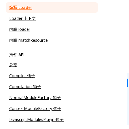
编写 Loader
Loader 上下文
内联 loader
内联 matchResource
插件 API
总览
Compiler 钩子
Compilation 钩子
NormalModuleFactory 钩子
ContextModuleFactory 钩子
JavascriptModulesPlugin 钩子