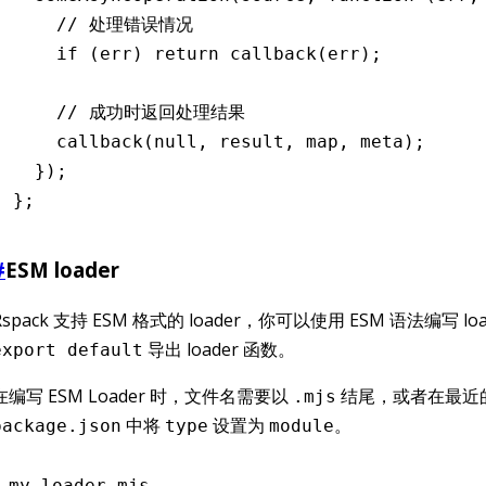
    // 处理错误情况
    if
 (err) 
return
 callback
(err);
    // 成功时返回处理结果
    callback
(
null
,
 result
,
 map
,
 meta);
  });
};
#
ESM loader
Rspack 支持 ESM 格式的 loader，你可以使用 ESM 语法编写 lo
导出 loader 函数。
export default
在编写 ESM Loader 时，文件名需要以
结尾，或者在最近
.mjs
中将
设置为
。
package.json
type
module
my-loader.mjs