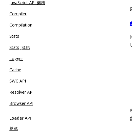
JavaScript API 架构
Compiler
Compilation
Stats
Stats JSON
Logger
Cache
SWC API
Resolver API
Browser API
Loader API
总览