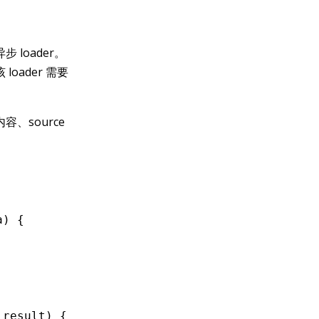
loader。
 loader 需要
、source
a) {
 result) {