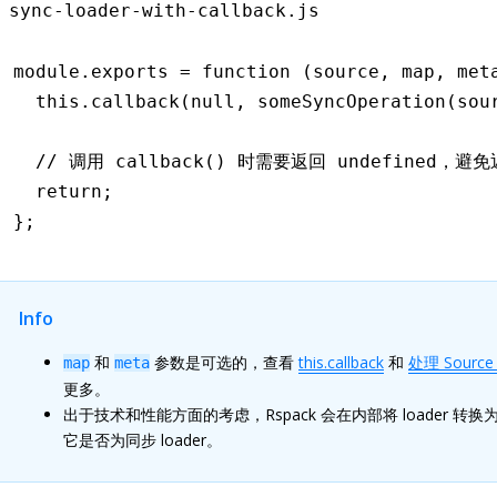
sync-loader-with-callback.js
module
.
exports
 =
 function
 (source
,
 map
,
 met
  this
.callback
(
null
,
 someSyncOperation
(sou
  // 调用 callback() 时需要返回 undefined，
  return
;
};
Info
和
参数是可选的，查看
this.callback
和
处理 Source
map
meta
更多。
出于技术和性能方面的考虑，Rspack 会在内部将 loader 转
它是否为同步 loader。