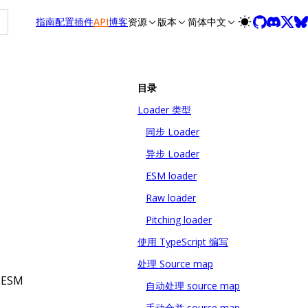
t /zh/llms-full.txt, and this page is available as Markdown at
指南
配置
插件
API
博客
资源
版本
简体中文
目录
Loader 类型
同步 Loader
异步 Loader
ESM loader
Raw loader
Pitching loader
使用 TypeScript 编写
处理 Source map
、ESM
自动处理 source map
手动合并 source map