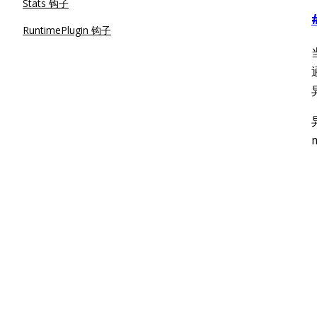
Stats 钩子
RuntimePlugin 钩子