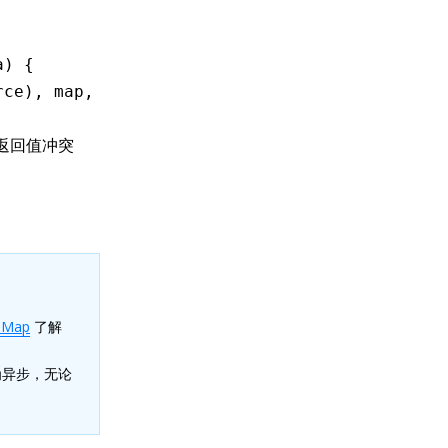
a) {
rce)
,
 map
,
 meta);
避免返回值冲突
 Map
了解
换为异步，无论