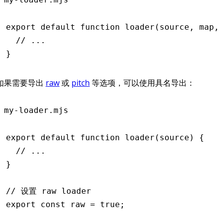
export
 default
 function
 loader
(source
,
 map
,
  // ...
}
如果需要导出
raw
或
pitch
等选项，可以使用具名导出：
my-loader.mjs
export
 default
 function
 loader
(source) {
  // ...
}
// 设置 raw loader
export
 const
 raw
 =
 true
;