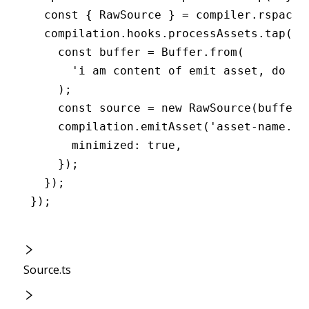
  const
 { 
RawSource
 } 
=
 compiler
.
rspack
.
  compilation
.
hooks
.
processAssets
.tap
(
'M
    const
 buffer
 =
 Buffer
.from
(
      'i am content of emit asset, do no
    );
    const
 source
 =
 new
 RawSource
(buffer
,
    compilation
.emitAsset
(
'asset-name.js
      minimized
:
 true
,
    });
  });
});
Source.ts