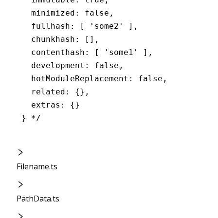
  minimized: false,
  fullhash: [ 'some2' ],
  chunkhash: [],
  contenthash: [ 'some1' ],
  development: false,
  hotModuleReplacement: false,
  related: {},
  extras: {}
} */
Filename.ts
PathData.ts