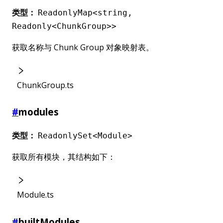
类型：
ReadonlyMap<string,
Readonly<ChunkGroup>>
获取名称与 Chunk Group 对象映射表。
ChunkGroup.ts
#
modules
类型：
ReadonlySet<Module>
获取所有模块，其结构如下：
Module.ts
#
builtModules