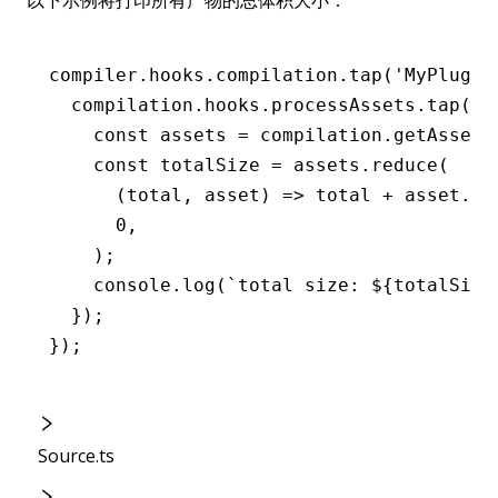
compiler
.
hooks
.
compilation
.tap
(
'MyPlugin
  compilation
.
hooks
.
processAssets
.tap
(
'M
    const
 assets
 =
 compilation
.getAssets
    const
 totalSize
 =
 assets
.reduce
(
      (total
,
 asset) 
=>
 total 
+
 asset
.
so
      0
,
    );
    console
.log
(
`total size: 
${
totalSize
  });
});
Source.ts