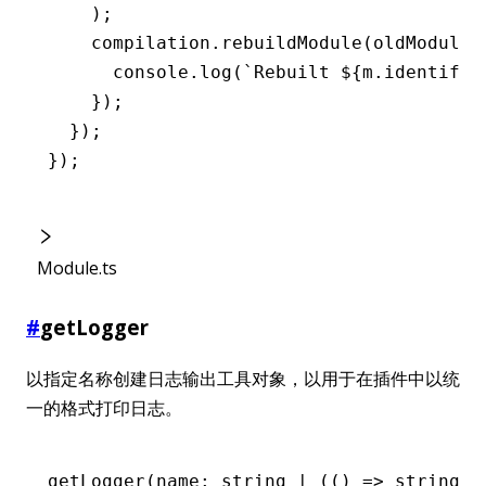
    );
    compilation
.rebuildModule
(oldModule
,
      console
.log
(
`Rebuilt 
${
m
.identifie
    });
  });
});
Module.ts
#
getLogger
以指定名称创建日志输出工具对象，以用于在插件中以统
一的格式打印日志。
getLogger
(name: string 
|
 (() 
=>
 string))