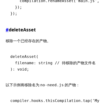
    compilation
.renameAsset
(
'main.js'
,
 '
  });
});
#
deleteAsset
移除一个已经存在的产物。
deleteAsset
(
  filename: string 
// 待移除的产物文件名
): 
void
;
以下示例将移除名为
的产物：
no-need.js
compiler
.
hooks
.
thisCompilation
.tap
(
'MyPl