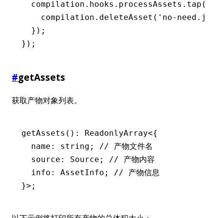
  compilation
.
hooks
.
processAssets
.tap
(
'M
    compilation
.deleteAsset
(
'no-need.js'
  });
});
#
getAssets
获取产物对象列表。
getAssets
(): 
ReadonlyArray
<{
  name
:
 string
; 
// 产物文件名
  source
:
 Source
; 
// 产物内容
  info
:
 AssetInfo
; 
// 产物信息
}>;
以下示例将打印所有产物的总体积大小：