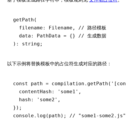
getPath
(
  filename: Filename
,
 // 路径模板
  data: PathData 
=
 {} 
// 生成数据
): string;
以下示例将替换模板中的占位符生成对应的路径：
const
 path
 =
 compilation
.getPath
(
'[conte
  contentHash
:
 'some1'
,
  hash
:
 'some2'
,
});
console
.log
(path); 
// "some1-some2.js"