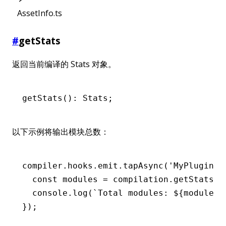
AssetInfo.ts
#
getStats
返回当前编译的 Stats 对象。
getStats
(): Stats;
以下示例将输出模块总数：
compiler
.
hooks
.
emit
.tapAsync
(
'MyPlugin'
,
  const
 modules
 =
 compilation
.getStats
()
  console
.log
(
`Total modules: 
${
modules
.
});