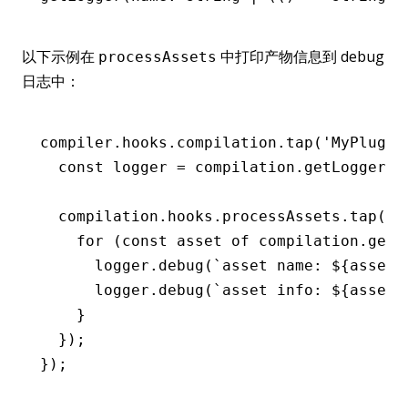
以下示例在
中打印产物信息到 debug
processAssets
日志中：
compiler
.
hooks
.
compilation
.tap
(
'MyPlugin
  const
 logger
 =
 compilation
.getLogger
(
'
  compilation
.
hooks
.
processAssets
.tap
(
'M
    for
 (
const
 asset
 of
 compilation
.getA
      logger
.debug
(
`asset name: 
${
asset
.
      logger
.debug
(
`asset info: 
${
asset
.
    }
  });
});