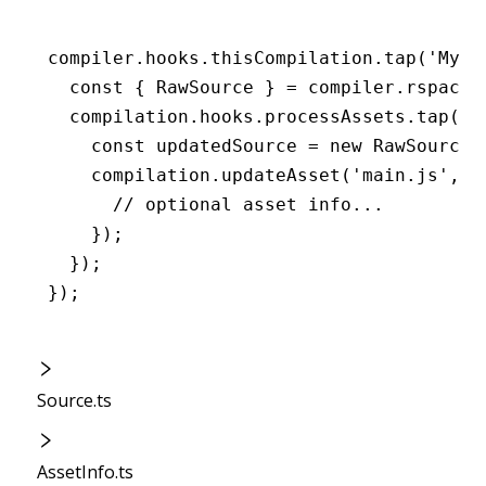
compiler
.
hooks
.
thisCompilation
.tap
(
'MyPl
  const
 { 
RawSource
 } 
=
 compiler
.
rspack
.
  compilation
.
hooks
.
processAssets
.tap
(
'M
    const
 updatedSource
 =
 new
 RawSource
(
    compilation
.updateAsset
(
'main.js'
,
 u
      // optional asset info...
    });
  });
});
Source.ts
AssetInfo.ts