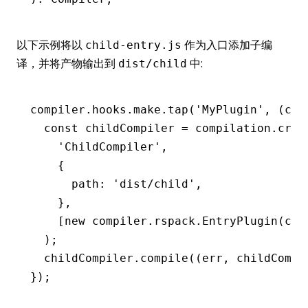
以下示例将以
作为入口添加子编
child-entry.js
译，并将产物输出到
中:
dist/child
compiler
.
hooks
.
make
.tap
(
'MyPlugin'
,
 (com
  const
 childCompiler
 =
 compilation
.crea
    'ChildCompiler'
,
    {
      path
:
 'dist/child'
,
    }
,
    [
new
 compiler
.
rspack
.EntryPlugin
(
com
  );
  childCompiler
.compile
((err
,
 childCompi
});