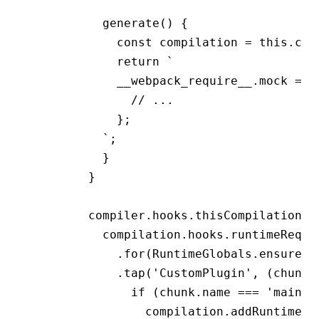
          generate
() {
            const
 compilation
 =
 this
.com
            return
 `
            __webpack_require__.mock = f
              // ...
            };
          `
;
          }
        }
        compiler
.
hooks
.
thisCompilation
.t
          compilation
.
hooks
.runtimeRequi
            .for
(
RuntimeGlobals
.ensureCh
            .tap
(
'CustomPlugin'
,
 (chunk
,
              if
 (
chunk
.name 
===
 'main'
)
                compilation
.addRuntimeMo