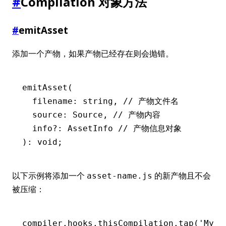
#
Compilation 对象方法
#
emitAsset
添加一个产物，如果产物已经存在则会抛错。
emitAsset
(
  filename: string
,
 // 产物文件名
  source: Source
,
 // 产物内容
  info
?:
 AssetInfo 
// 产物信息对象
): 
void
;
以下示例将添加一个
的新产物且不会
asset-name.js
被压缩：
compiler
.
hooks
.
thisCompilation
.tap
(
'MyPl