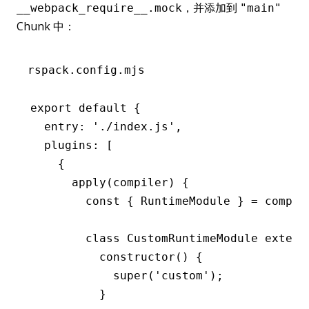
，并添加到
__webpack_require__.mock
"main"
Chunk 中：
rspack.config.mjs
export
 default
 {
  entry
:
 './index.js'
,
  plugins
:
 [
    {
      apply
(compiler) {
        const
 { 
RuntimeModule
 } 
=
 compil
        class
 CustomRuntimeModule
 extend
          constructor
() {
            super
(
'custom'
);
          }