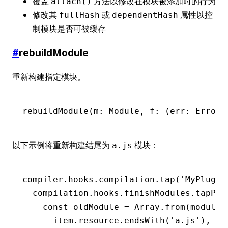
覆盖
方法以修改在模块被添加时的行为
attach()
修改其
或
属性以控
fullHash
dependentHash
制模块是否可被缓存
#
rebuildModule
重新构建指定模块。
rebuildModule
(m: Module
,
 f: (err
:
 Error
 
以下示例将重新构建结尾为
模块：
a.js
compiler
.
hooks
.
compilation
.tap
(
'MyPlugin
  compilation
.
hooks
.
finishModules
.tapPro
    const
 oldModule
 =
 Array
.from
(modules
      item
.
resource
.endsWith
(
'a.js'
)
,