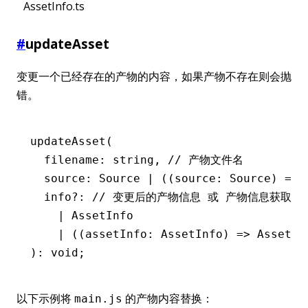
AssetInfo.ts
#
updateAsset
变更一个已经存在的产物的内容，如果产物不存在则会抛
错。
updateAsset
(
  filename: string
,
 // 产物文件名
  source: Source 
|
 ((source
:
 Source
) 
=>
 
  info
?:
 // 变更后的产物信息 或 产物信息获取函
    |
 AssetInfo
    |
 ((assetInfo
:
 AssetInfo
) 
=>
 AssetIn
): 
void
;
以下示例将
的产物内容替换：
main.js