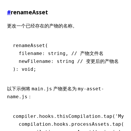
#
renameAsset
更改一个已经存在的产物的名称。
renameAsset
(
  filename: string
,
 // 产物文件名
  newFilename: string 
// 变更后的产物名
): 
void
;
以下示例将
产物更名为
main.js
my-asset-
：
name.js
compiler
.
hooks
.
thisCompilation
.tap
(
'MyPl
  compilation
.
hooks
.
processAssets
.tap
(
'M