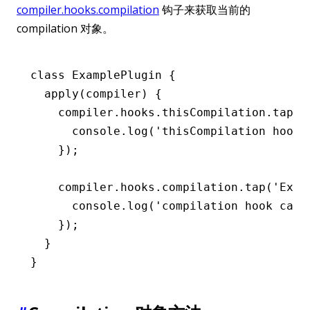
compiler.hooks.compilation
钩子来获取当前的
compilation 对象。
class
 ExamplePlugin
 {
  apply
(compiler) {
    compiler
.
hooks
.
thisCompilation
.tap
(
'
      console
.log
(
'thisCompilation hook 
    });
    compiler
.
hooks
.
compilation
.tap
(
'Exam
      console
.log
(
'compilation hook call
    });
  }
}