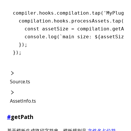
compiler
.
hooks
.
compilation
.tap
(
'MyPlugin
  compilation
.
hooks
.
processAssets
.tap
(
'M
    const
 assetSize
 =
 compilation
.getAss
    console
.log
(
`main size: 
${
assetSize
}
  });
});
Source.ts
AssetInfo.ts
#
getPath
基于模板生成路径字符串，模板规则见
文件名占位符
。