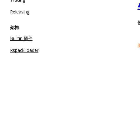
Releasing
架构
Builtin 插件
Rspack loader