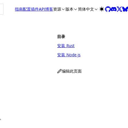
at /zh/llms-full.txt, and this page is available as Markdown 
指南
配置
插件
API
博客
资源
版本
简体中文
目录
安装 Rust
安装 Node.js
编辑此页面
。
。